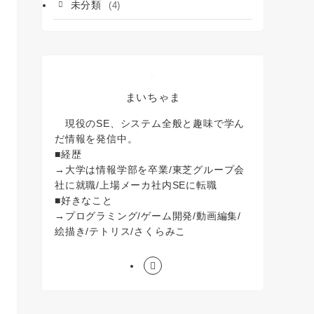
未分類
(4)
まいちゃま
現役のSE、システム全般と趣味で学ん
だ情報を発信中。
■経歴
→大学は情報学部を卒業/東芝グループ会
社に就職/上場メーカ社内SEに転職
■好きなこと
→プログラミング/ゲーム開発/動画編集/
絵描き/テトリス/さくらみこ